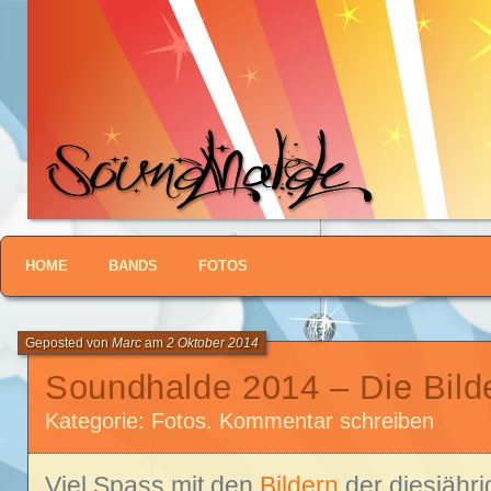
From Sand to Sound
Soundhalde
HOME
BANDS
FOTOS
Geposted von
Marc
am
2 Oktober 2014
Soundhalde 2014 – Die Bilde
Kategorie:
Fotos
.
Kommentar schreiben
Viel Spass mit den
Bildern
der diesjähri